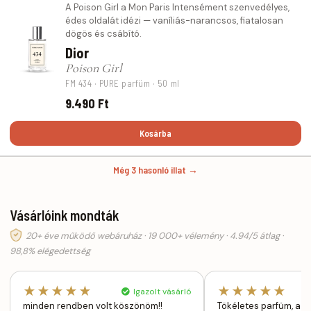
A Poison Girl a Mon Paris Intensément szenvedélyes,
édes oldalát idézi — vaníliás-narancsos, fiatalosan
dögös és csábító.
Dior
Poison Girl
FM 434 · PURE parfüm · 50 ml
9.490 Ft
Kosárba
Még 3 hasonló illat →
Vásárlóink mondták
20+ éve működő webáruház · 19 000+ vélemény · 4.94/5 átlag ·
98,8% elégedettség
★★★★★
★★★★★
Igazolt vásárló
minden rendben volt köszönöm!!
Tökéletes parfüm, a g