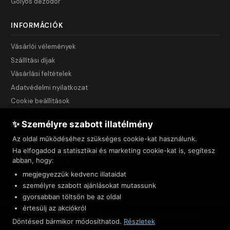
Golyós dezodor
INFORMÁCIÓK
Vásárlói vélemények
Szállítási díjak
Vásárlási feltételek
Adatvédelmi nyilatkozat
Cookie beállítások
✨ Személyre szabott illatélmény
KAPCSOLAT
Az oldal működéséhez szükséges cookie-kat használunk.
Üzenet küldése
Ha elfogadod a statisztikai és marketing cookie-kat is, segítesz
abban, hogy:
NET INNOVATION Kft.
3535 Miskolc, Csendes u. 44.
megjegyezzük kedvenc illataidat
Adószám: 23999743-2-05
személyre szabott ajánlásokat mutassunk
gyorsabban töltsön be az oldal
értesülj az akciókról
© 2005–2026 FM-Parfümök.hu — Minden jog fenntartva
Döntésed bármikor módosíthatod.
Részletek