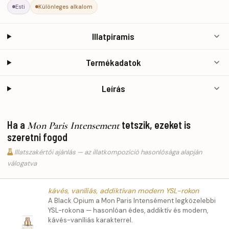
Esti
Különleges alkalom
Illatpiramis
Termékadatok
Leírás
Ha a
tetszik, ezeket is
Mon Paris Intensement
szeretni fogod
Illatszakértői ajánlás — az illatkompozíció hasonlósága alapján
válogatva
kávés, vaníliás, addiktívan modern YSL-rokon
A Black Opium a Mon Paris Intensément legközelebbi
YSL-rokona — hasonlóan édes, addiktív és modern,
kávés-vaníliás karakterrel.