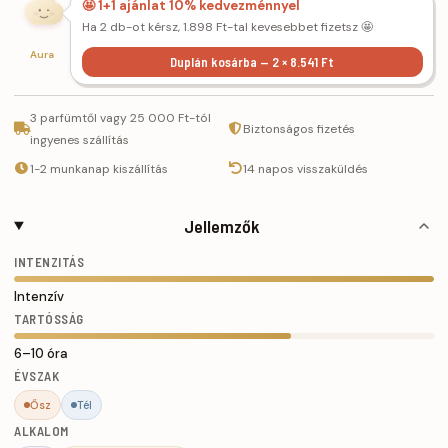
🤩 1+1 ajánlat 10% kedvezménnyel
Ha 2 db-ot kérsz, 1.898 Ft-tal kevesebbet fizetsz 🤩
Aura
Duplán kosárba — 2 × 8.541 Ft
3 parfümtől vagy 25 000 Ft-tól
Biztonságos fizetés
ingyenes szállítás
1-2 munkanap kiszállítás
14 napos visszaküldés
Jellemzők
INTENZITÁS
Intenzív
TARTÓSSÁG
6–10 óra
ÉVSZAK
Ősz
Tél
ALKALOM