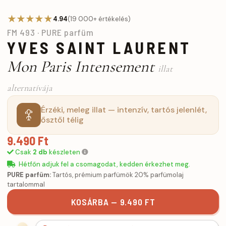
★★★★★
4.94
(19 000+ értékelés)
FM 493 · PURE parfüm
YVES SAINT LAURENT
Mon Paris Intensement
illat
alternatívája
Érzéki, meleg illat — intenzív, tartós jelenlét,
ősztől télig
9.490 Ft
Csak
2 db
készleten
Hétfőn adjuk fel a csomagodat, kedden érkezhet meg.
PURE parfüm:
Tartós, prémium parfümök 20% parfümolaj
tartalommal
KOSÁRBA — 9.490 FT