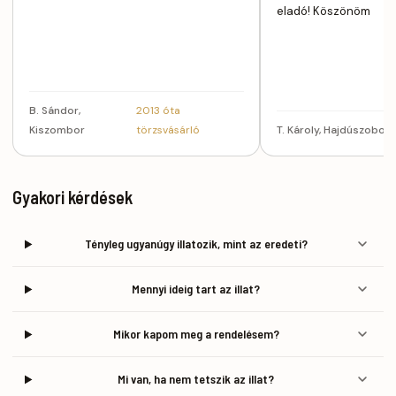
eladó! Köszönöm
B. Sándor,
2013 óta
Kiszombor
törzsvásárló
T. Károly, Hajdúszobosz
Gyakori kérdések
Tényleg ugyanúgy illatozik, mint az eredeti?
Mennyi ideig tart az illat?
Mikor kapom meg a rendelésem?
Mi van, ha nem tetszik az illat?