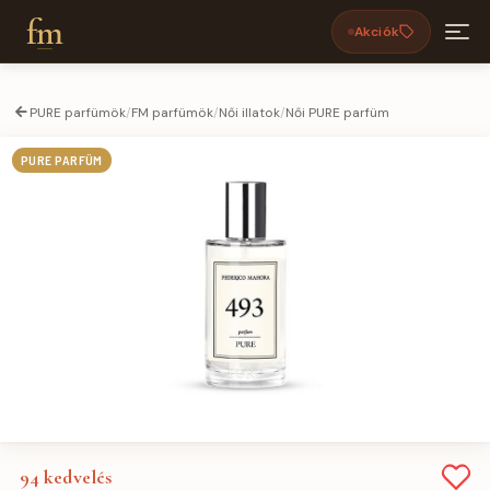
fm
Akciók
PURE parfümök
/
FM parfümök
/
Női illatok
/
Női PURE parfüm
PURE PARFÜM
94
kedvelés