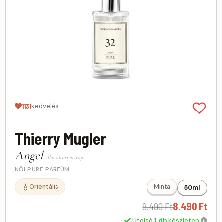
kedvelés
1131
Thierry Mugler
Angel
illat alternatívája
NŐI PURE PARFÜM
Orientális
Minta
50ml
9.490 Ft
8.490 Ft
Utolsó
1 db
készleten