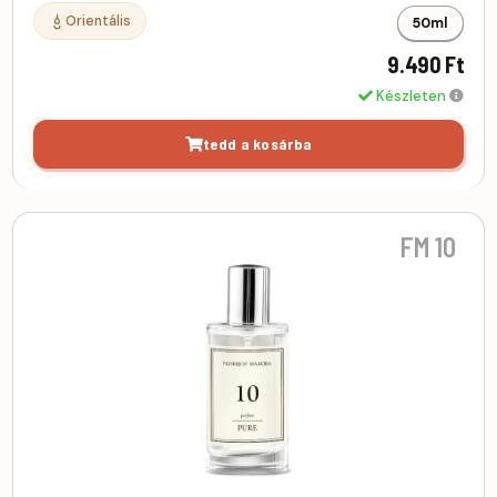
Orientális
50ml
9.490 Ft
Készleten
tedd a kosárba
FM 10