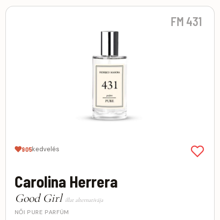
FM 431
kedvelés
905
Carolina Herrera
Good Girl
illat alternatívája
NŐI PURE PARFÜM