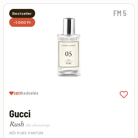
FM 5
Bestseller
-1.000 Ft
kedvelés
3817
Gucci
Rush
illat alternatívája
NŐI PURE PARFÜM