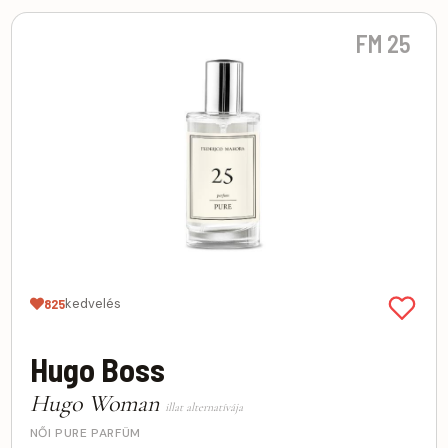
FM 25
kedvelés
825
Hugo Boss
Hugo Woman
illat alternatívája
NŐI PURE PARFÜM