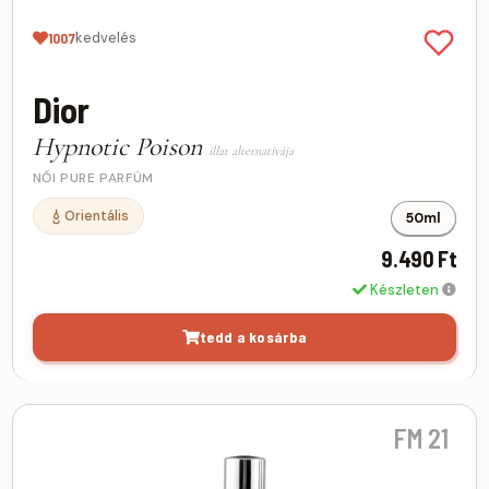
kedvelés
1007
Dior
Hypnotic Poison
illat alternatívája
NŐI PURE PARFÜM
Orientális
50ml
9.490 Ft
Készleten
tedd a kosárba
FM 21