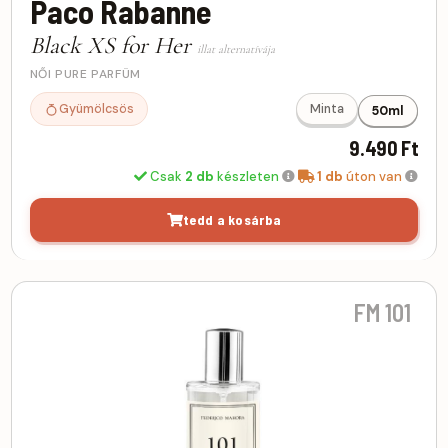
Paco Rabanne
Black XS for Her
illat alternatívája
NŐI PURE PARFÜM
Gyümölcsös
Minta
50ml
9.490 Ft
Csak
2 db
készleten
1 db
úton van
tedd a kosárba
FM 101