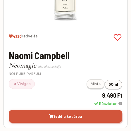
kedvelés
4320
Naomi Campbell
Neomagic
illat alternatívája
NŐI PURE PARFÜM
Virágos
Minta
50ml
9.490 Ft
Készleten
tedd a kosárba