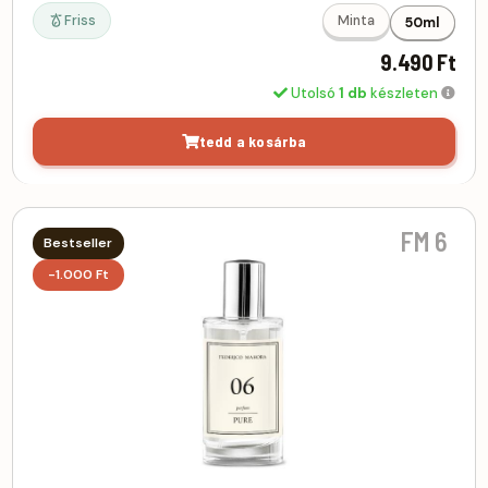
Friss
Minta
50ml
9.490 Ft
Utolsó
1 db
készleten
tedd a kosárba
FM 6
Bestseller
-1.000 Ft