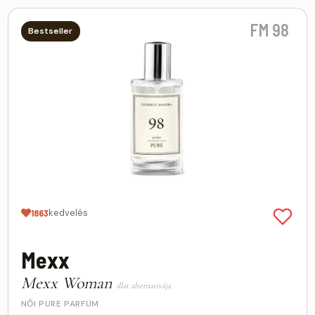
FM 98
Bestseller
kedvelés
1863
Mexx
Mexx Woman
illat alternatívája
NŐI PURE PARFÜM