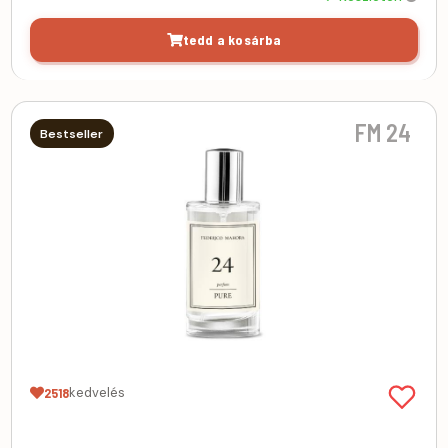
tedd a kosárba
FM 24
Bestseller
kedvelés
2518