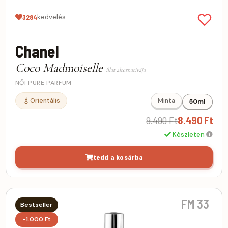
kedvelés
3284
Chanel
Coco Madmoiselle
illat alternatívája
NŐI PURE PARFÜM
Orientális
Minta
50ml
9.490 Ft
8.490 Ft
Készleten
tedd a kosárba
FM 33
Bestseller
-1.000 Ft