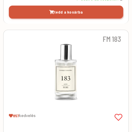
tedd a kosárba
FM 183
kedvelés
857