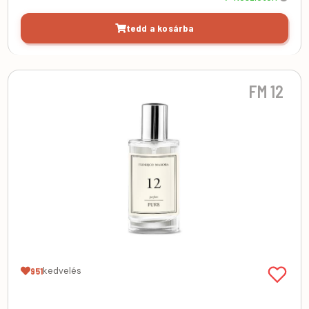
tedd a kosárba
FM 12
kedvelés
951