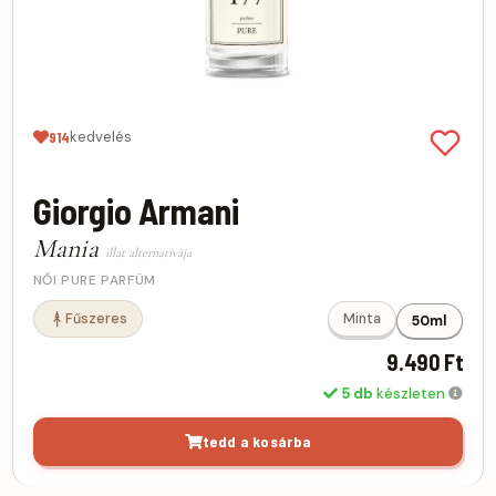
kedvelés
914
Giorgio Armani
Mania
illat alternatívája
NŐI PURE PARFÜM
Fűszeres
Minta
50ml
9.490 Ft
5 db
készleten
tedd a kosárba