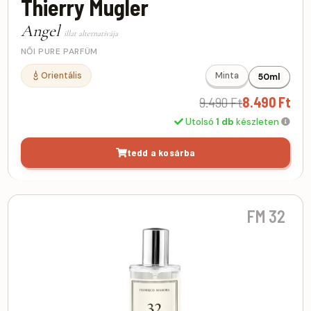
Thierry Mugler
Angel
illat alternatívája
NŐI PURE PARFÜM
Orientális
Minta
50ml
9.490 Ft
8.490 Ft
Utolsó
1 db
készleten
tedd a kosárba
FM 32