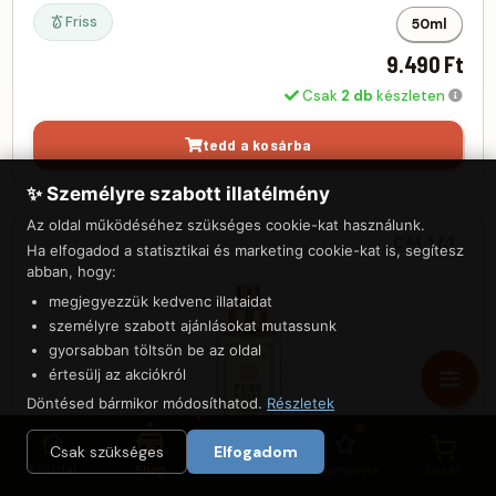
Friss
50ml
9.490 Ft
Csak
2 db
készleten
tedd a kosárba
✨ Személyre szabott illatélmény
Az oldal működéséhez szükséges cookie-kat használunk.
FM 141
Ha elfogadod a statisztikai és marketing cookie-kat is, segítesz
abban, hogy:
megjegyezzük kedvenc illataidat
személyre szabott ajánlásokat mutassunk
gyorsabban töltsön be az oldal
értesülj az akciókról
Döntésed bármikor módosíthatod.
Részletek
Csak szükséges
Elfogadom
Főoldal
Shop
Felfedezés
Vélemények
Kosár