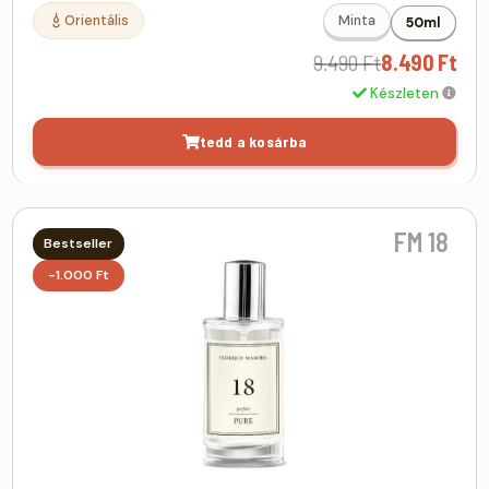
Orientális
Minta
50ml
9.490 Ft
8.490 Ft
Készleten
tedd a kosárba
FM 18
Bestseller
-1.000 Ft