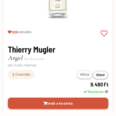
kedvelés
1129
Thierry Mugler
Angel
illat alternatívája
NŐI PURE PARFÜM
Orientális
Minta
50ml
9.490 Ft
Készleten
tedd a kosárba