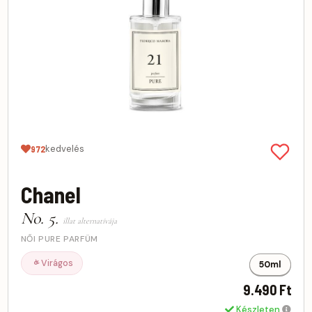
kedvelés
972
Chanel
No. 5.
illat alternatívája
NŐI PURE PARFÜM
Virágos
50ml
9.490 Ft
Készleten