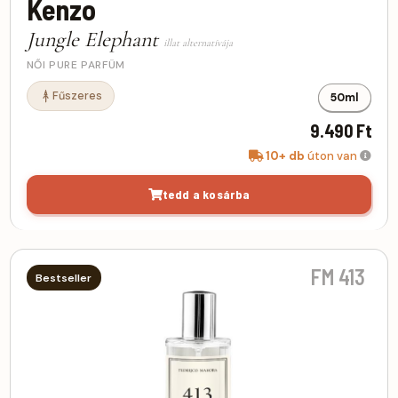
Kenzo
Jungle Elephant
illat alternatívája
NŐI PURE PARFÜM
Fűszeres
50ml
9.490 Ft
10+ db
úton van
tedd a kosárba
FM 413
Bestseller