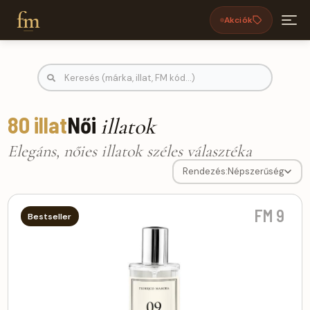
fm
Akciók
FM parfümök, PURE parfüm, Női illa
80 illat
Női
illatok
Elegáns, nőies illatok széles választéka
Rendezés:
Népszerűség
FM 9
Bestseller