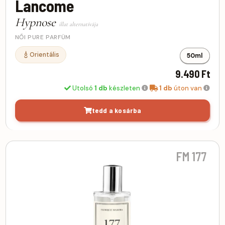
Lancome
Hypnose
illat alternatívája
NŐI PURE PARFÜM
Orientális
50ml
9.490 Ft
Utolsó
1 db
készleten
1 db
úton van
tedd a kosárba
FM 177