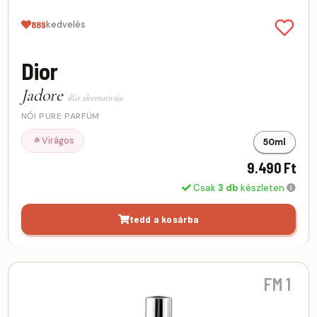
kedvelés
889
Dior
Jadore
illat alternatívája
NŐI PURE PARFÜM
Virágos
50ml
9.490 Ft
Csak
3 db
készleten
tedd a kosárba
FM 1