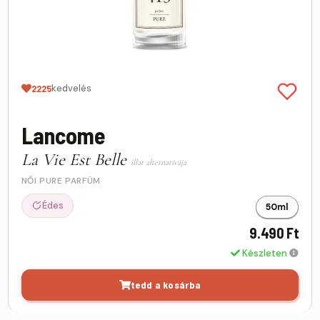
kedvelés
2225
Lancome
La Vie Est Belle
illat alternatívája
NŐI PURE PARFÜM
Édes
50ml
9.490 Ft
Készleten
tedd a kosárba