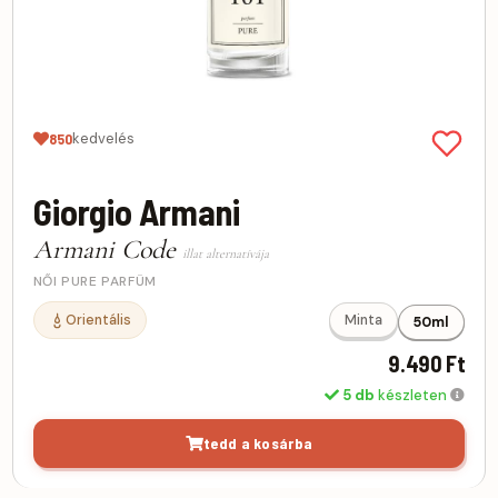
kedvelés
850
Giorgio Armani
Armani Code
illat alternatívája
NŐI PURE PARFÜM
Orientális
Minta
50ml
9.490 Ft
5 db
készleten
tedd a kosárba