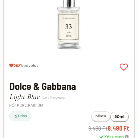
kedvelés
2821
Dolce & Gabbana
Light Blue
illat alternatívája
NŐI PURE PARFÜM
Friss
Minta
50ml
9.490 Ft
8.490 Ft
Készleten