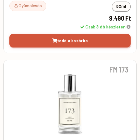
Gyümölcsös
50ml
9.490 Ft
Csak
3 db
készleten
tedd a kosárba
FM 173