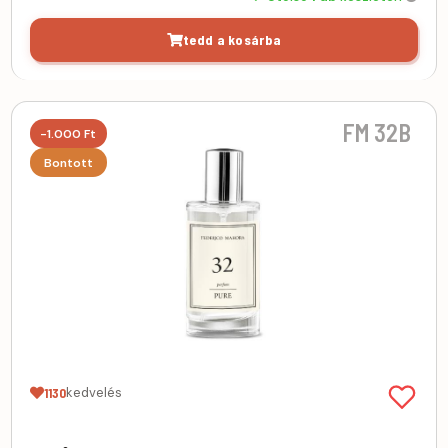
tedd a kosárba
FM 32B
-1.000 Ft
Bontott
kedvelés
1130