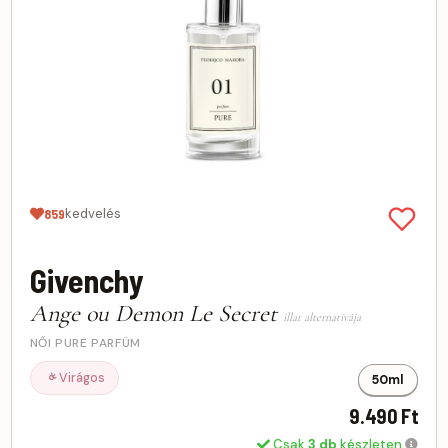
kedvelés
859
Givenchy
Ange ou Demon Le Secret
illat alternatívája
NŐI PURE PARFÜM
Virágos
50ml
9.490 Ft
Csak
3 db
készleten