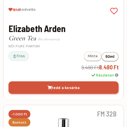
kedvelés
1648
Elizabeth Arden
Green Tea
illat alternatívája
NŐI PURE PARFÜM
Friss
Minta
50ml
9.490 Ft
8.490 Ft
Készleten
tedd a kosárba
FM 32B
-1.000 Ft
Bontott