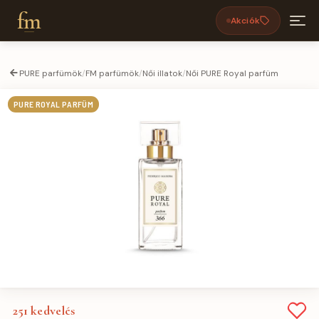
fm
Akciók
PURE parfümök
/
FM parfümök
/
Női illatok
/
Női PURE Royal parfüm
PURE ROYAL PARFÜM
251
kedvelés