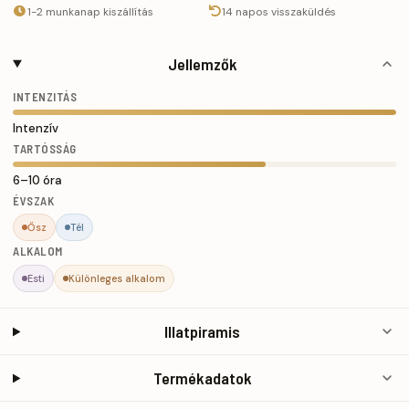
1-2 munkanap kiszállítás
14 napos visszaküldés
Jellemzők
INTENZITÁS
Intenzív
TARTÓSSÁG
6–10 óra
ÉVSZAK
Ősz
Tél
ALKALOM
Esti
Különleges alkalom
Illatpiramis
Termékadatok