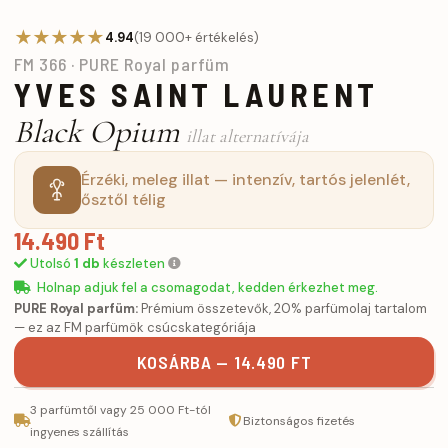
★★★★★
4.94
(19 000+ értékelés)
FM 366 · PURE Royal parfüm
YVES SAINT LAURENT
Black Opium
illat alternatívája
Érzéki, meleg illat — intenzív, tartós jelenlét,
ősztől télig
14.490 Ft
Utolsó
1 db
készleten
Holnap adjuk fel a csomagodat, kedden érkezhet meg.
PURE Royal parfüm:
Prémium összetevők, 20% parfümolaj tartalom
— ez az FM parfümök csúcskategóriája
KOSÁRBA — 14.490 FT
3 parfümtől vagy 25 000 Ft-tól
Biztonságos fizetés
ingyenes szállítás