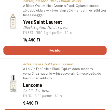
zöldes, frissebb Black Opium-rokon
A Black Opium Illicit Green a Black Opium frissebb,
zöldebb oldala — kávés alap zöld mandarin és zöld tea
frissességgel.
Yves Saint Laurent
Black Opium Illicit Green
FM 853 · PURE Royal parfüm · 50 ml
14.490 Ft
Kosárba
édes, íriszes, boldogan modern
A La Vie Est Belle a Black Opium édes, modern
vonalához hasonló — íriszes-praliné, mosolygós, de
hasonlóan addiktív.
Lancome
La Vie Est Belle
FM 413 · PURE parfüm · 50 ml
9.490 Ft