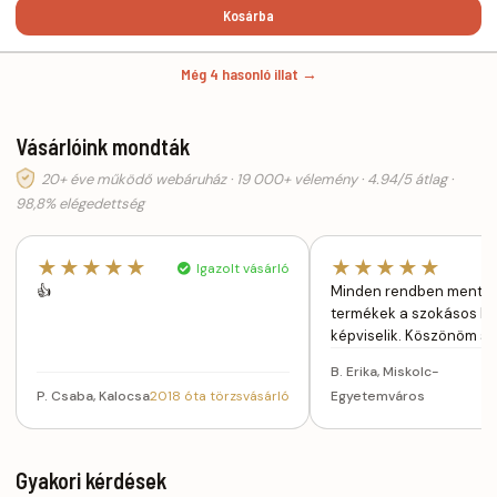
Kosárba
Még 4 hasonló illat →
Vásárlóink mondták
20+ éve működő webáruház · 19 000+ vélemény · 4.94/5 átlag ·
98,8% elégedettség
★★★★★
★★★★★
Igazolt vásárló
👍
Minden rendben ment a ki
termékek a szokásos ki
képviselik. Köszönöm s
B. Erika, Miskolc-
2
P. Csaba, Kalocsa
2018 óta törzsvásárló
Egyetemváros
t
Gyakori kérdések