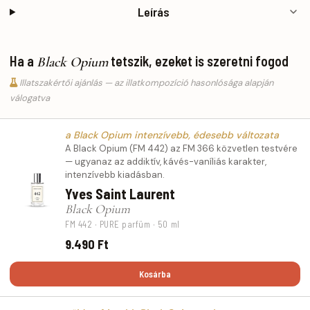
Leírás
Ha a
tetszik, ezeket is szeretni fogod
Black Opium
Illatszakértői ajánlás — az illatkompozíció hasonlósága alapján
válogatva
a Black Opium intenzívebb, édesebb változata
A Black Opium (FM 442) az FM 366 közvetlen testvére
— ugyanaz az addiktív, kávés-vaníliás karakter,
intenzívebb kiadásban.
Yves Saint Laurent
Black Opium
FM 442 · PURE parfüm · 50 ml
9.490 Ft
Kosárba