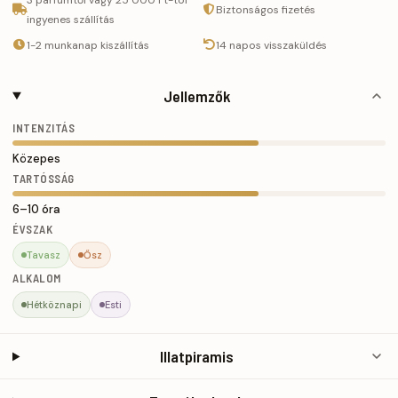
Biztonságos fizetés
ingyenes szállítás
1-2 munkanap kiszállítás
14 napos visszaküldés
Jellemzők
INTENZITÁS
Közepes
TARTÓSSÁG
6–10 óra
ÉVSZAK
Tavasz
Ősz
ALKALOM
Hétköznapi
Esti
Illatpiramis