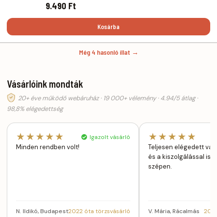
9.490 Ft
Kosárba
Még 4 hasonló illat →
Vásárlóink mondták
20+ éve működő webáruház · 19 000+ vélemény · 4.94/5 átlag ·
98,8% elégedettség
★★★★★
★★★★★
Igazolt vásárló
Minden rendben volt!
Teljesen elégedett vag
és a kiszolgálással is
szépen.
N. Ildikó, Budapest
2022 óta törzsvásárló
V. Mária, Rácalmás
2022