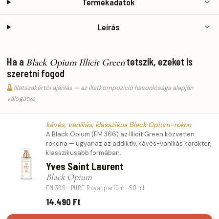
Termékadatok
Leírás
Ha a
tetszik, ezeket is
Black Opium Illicit Green
szeretni fogod
Illatszakértői ajánlás — az illatkompozíció hasonlósága alapján
válogatva
kávés, vaníliás, klasszikus Black Opium-rokon
A Black Opium (FM 366) az Illicit Green közvetlen
rokona — ugyanaz az addiktív, kávés-vaníliás karakter,
klasszikusabb formában.
Yves Saint Laurent
Black Opium
FM 366 · PURE Royal parfüm · 50 ml
14.490 Ft