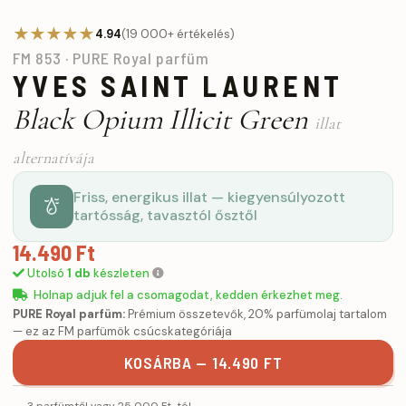
★★★★★
4.94
(19 000+ értékelés)
FM 853 · PURE Royal parfüm
YVES SAINT LAURENT
Black Opium Illicit Green
illat
alternatívája
Friss, energikus illat — kiegyensúlyozott
tartósság, tavasztól ősztől
14.490 Ft
Utolsó
1 db
készleten
Holnap adjuk fel a csomagodat, kedden érkezhet meg.
PURE Royal parfüm:
Prémium összetevők, 20% parfümolaj tartalom
— ez az FM parfümök csúcskategóriája
KOSÁRBA — 14.490 FT
3 parfümtől vagy 25 000 Ft-tól