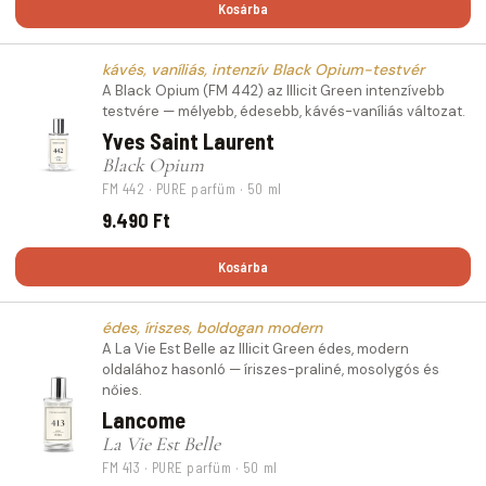
Kosárba
kávés, vaníliás, intenzív Black Opium-testvér
A Black Opium (FM 442) az Illicit Green intenzívebb
testvére — mélyebb, édesebb, kávés-vaníliás változat.
Yves Saint Laurent
Black Opium
FM 442 · PURE parfüm · 50 ml
9.490 Ft
Kosárba
édes, íriszes, boldogan modern
A La Vie Est Belle az Illicit Green édes, modern
oldalához hasonló — íriszes-praliné, mosolygós és
nőies.
Lancome
La Vie Est Belle
FM 413 · PURE parfüm · 50 ml