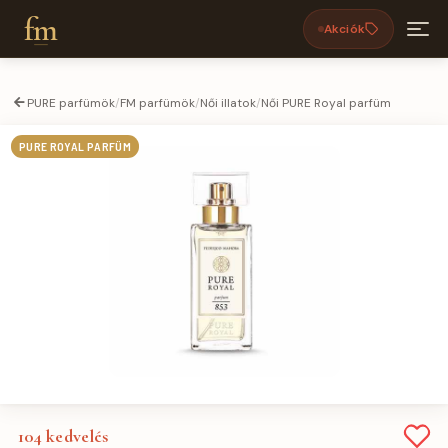
fm
Akciók
PURE parfümök
/
FM parfümök
/
Női illatok
/
Női PURE Royal parfüm
PURE ROYAL PARFÜM
104
kedvelés