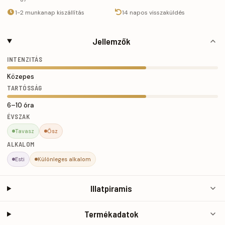
1-2 munkanap kiszállítás
14 napos visszaküldés
Jellemzők
INTENZITÁS
Közepes
TARTÓSSÁG
6–10 óra
ÉVSZAK
Tavasz
Ősz
ALKALOM
Esti
Különleges alkalom
Illatpiramis
Termékadatok