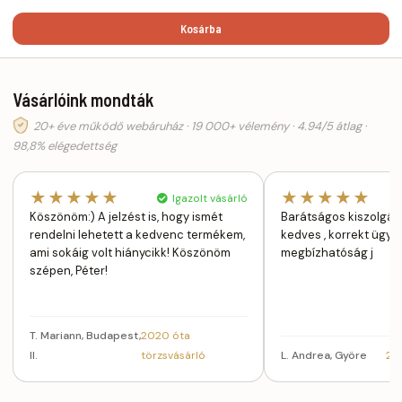
Kosárba
Vásárlóink mondták
20+ éve működő webáruház · 19 000+ vélemény · 4.94/5 átlag ·
98,8% elégedettség
★★★★★
★★★★★
Igazolt vásárló
Köszönöm:) A jelzést is, hogy ismét
Barátságos kiszolgálá
rendelni lehetett a kedvenc termékem,
kedves , korrekt ügyin
ami sokáig volt hiánycikk! Köszönöm
megbízhatóság j
szépen, Péter!
T. Mariann, Budapest,
2020 óta
II.
törzsvásárló
L. Andrea, Györe
201