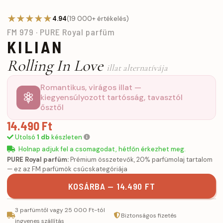
★★★★★
4.94
(19 000+ értékelés)
FM 979 · PURE Royal parfüm
KILIAN
Rolling In Love
illat alternatívája
Romantikus, virágos illat —
kiegyensúlyozott tartósság, tavasztól
ősztől
14.490 Ft
Utolsó
1 db
készleten
Holnap adjuk fel a csomagodat, hétfőn érkezhet meg.
PURE Royal parfüm:
Prémium összetevők, 20% parfümolaj tartalom
— ez az FM parfümök csúcskategóriája
KOSÁRBA — 14.490 FT
3 parfümtől vagy 25 000 Ft-tól
Biztonságos fizetés
ingyenes szállítás