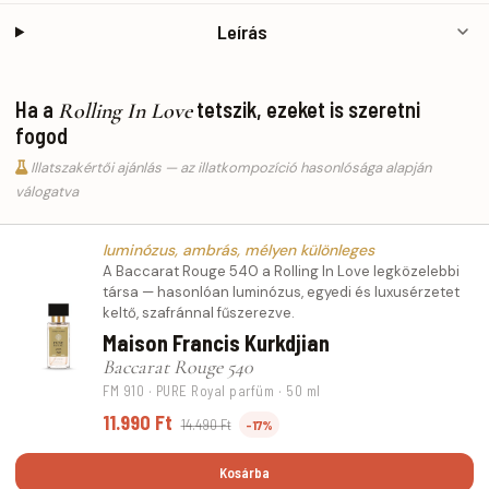
Leírás
Ha a
tetszik, ezeket is szeretni
Rolling In Love
fogod
Illatszakértői ajánlás — az illatkompozíció hasonlósága alapján
válogatva
luminózus, ambrás, mélyen különleges
A Baccarat Rouge 540 a Rolling In Love legközelebbi
társa — hasonlóan luminózus, egyedi és luxusérzetet
keltő, szafránnal fűszerezve.
Maison Francis Kurkdjian
Baccarat Rouge 540
FM 910 · PURE Royal parfüm · 50 ml
11.990 Ft
14.490 Ft
-17%
Kosárba