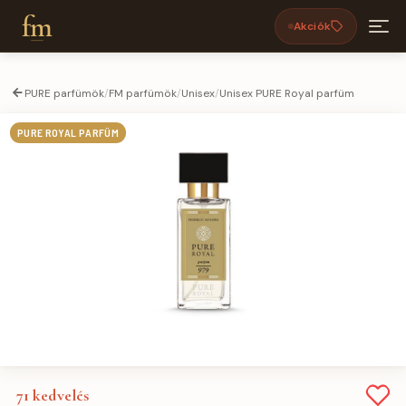
fm
Akciók
PURE parfümök
/
FM parfümök
/
Unisex
/
Unisex PURE Royal parfüm
PURE ROYAL PARFÜM
71
kedvelés