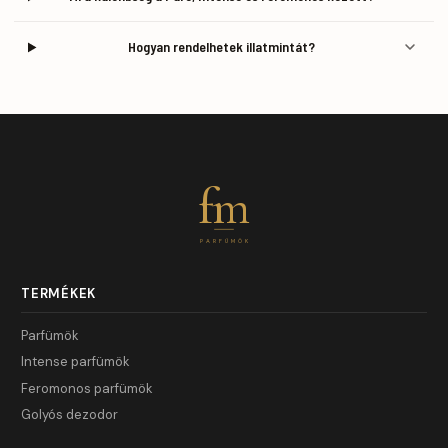
Hogyan rendelhetek illatmintát?
fm
PARFÜMÖK
TERMÉKEK
Parfümök
Intense parfümök
Feromonos parfümök
Golyós dezodor