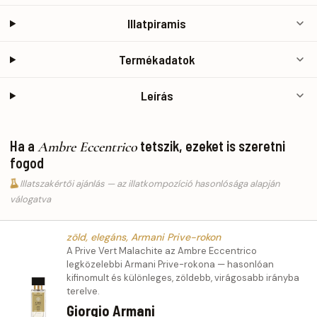
Illatpiramis
Termékadatok
Leírás
Ha a
tetszik, ezeket is szeretni
Ambre Eccentrico
fogod
Illatszakértői ajánlás — az illatkompozíció hasonlósága alapján
válogatva
zöld, elegáns, Armani Prive-rokon
A Prive Vert Malachite az Ambre Eccentrico
legközelebbi Armani Prive-rokona — hasonlóan
kifinomult és különleges, zöldebb, virágosabb irányba
terelve.
Giorgio Armani