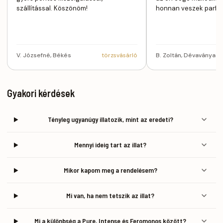
szállítással. Köszönöm!
honnan veszek parfü
V. Józsefné, Békés
törzsvásárló
B. Zoltán, Dévaványa
Gyakori kérdések
Tényleg ugyanúgy illatozik, mint az eredeti?
Mennyi ideig tart az illat?
Mikor kapom meg a rendelésem?
Mi van, ha nem tetszik az illat?
Mi a különbség a Pure, Intense és Feromonos között?