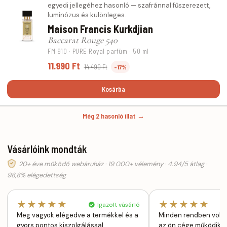
egyedi jellegéhez hasonló — szafránnal fűszerezett,
luminózus és különleges.
Maison Francis Kurkdjian
Baccarat Rouge 540
FM 910 · PURE Royal parfüm · 50 ml
11.990 Ft
14.490 Ft
-17%
Kosárba
Még 2 hasonló illat →
Vásárlóink mondták
20+ éve működő webáruház · 19 000+ vélemény · 4.94/5 átlag ·
98,8% elégedettség
★★★★★
★★★★★
Igazolt vásárló
Meg vagyok elégedve a termékkel és a
Minden rendben volt 
gyors pontos kiszolgálással,
az ön cége működik m