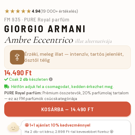
★★★★★
4.94
(19 000+ értékelés)
FM 935 · PURE Royal parfüm
GIORGIO ARMANI
Ambre Eccentrico
illat alternatívája
Érzéki, meleg illat — intenzív, tartós jelenlét,
ősztől télig
14.490 Ft
Csak
2 db
készleten
Hétfőn adjuk fel a csomagodat, kedden érkezhet meg.
PURE Royal parfüm:
Prémium összetevők, 20% parfümolaj tartalom
— ez az FM parfümök csúcskategóriája
KOSÁRBA — 14.490 FT
🤩 1+1 ajánlat 10% kedvezménnyel
Ha 2 db-ot kérsz, 2.898 Ft-tal kevesebbet fizetsz 🤩