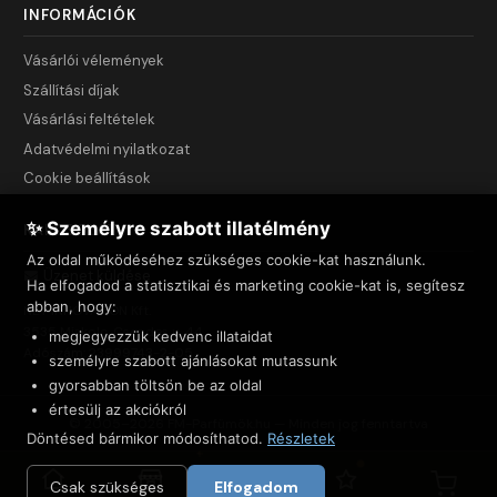
INFORMÁCIÓK
Vásárlói vélemények
Szállítási díjak
Vásárlási feltételek
Adatvédelmi nyilatkozat
Cookie beállítások
✨ Személyre szabott illatélmény
KAPCSOLAT
Az oldal működéséhez szükséges cookie-kat használunk.
Üzenet küldése
Ha elfogadod a statisztikai és marketing cookie-kat is, segítesz
abban, hogy:
NET INNOVATION Kft.
3535 Miskolc, Csendes u. 44.
megjegyezzük kedvenc illataidat
Adószám: 23999743-2-05
személyre szabott ajánlásokat mutassunk
gyorsabban töltsön be az oldal
értesülj az akciókról
© 2005–2026 FM-Parfümök.hu — Minden jog fenntartva
Döntésed bármikor módosíthatod.
Részletek
Csak szükséges
Elfogadom