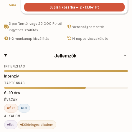
Aura
Duplán kosárba — 2 × 13.041 Ft
3 parfümtől vagy 25 000 Ft-tól
Biztonságos fizetés
ingyenes szállítás
1-2 munkanap kiszállítás
14 napos visszaküldés
Jellemzők
INTENZITÁS
Intenzív
TARTÓSSÁG
6–10 óra
ÉVSZAK
Ősz
Tél
ALKALOM
Esti
Különleges alkalom