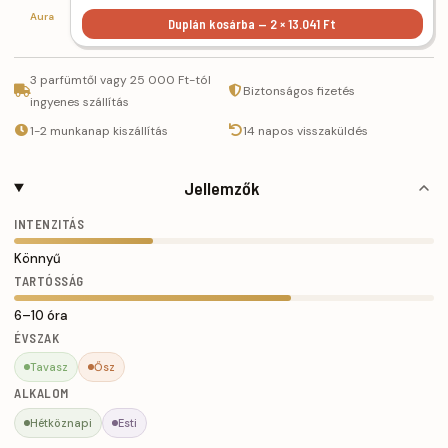
Aura
Duplán kosárba — 2 × 13.041 Ft
3 parfümtől vagy 25 000 Ft-tól
Biztonságos fizetés
ingyenes szállítás
1-2 munkanap kiszállítás
14 napos visszaküldés
Jellemzők
INTENZITÁS
Könnyű
TARTÓSSÁG
6–10 óra
ÉVSZAK
Tavasz
Ősz
ALKALOM
Hétköznapi
Esti