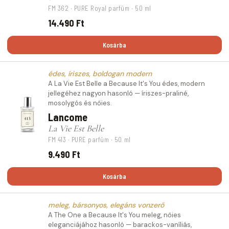
FM 362 · PURE Royal parfüm · 50 ml
14.490 Ft
Kosárba
édes, íriszes, boldogan modern
A La Vie Est Belle a Because It's You édes, modern
jellegéhez nagyon hasonló — íriszes-praliné,
mosolygós és nőies.
Lancome
La Vie Est Belle
FM 413 · PURE parfüm · 50 ml
9.490 Ft
Kosárba
meleg, bársonyos, elegáns vonzerő
A The One a Because It's You meleg, nőies
eleganciájához hasonló — barackos-vaníliás,