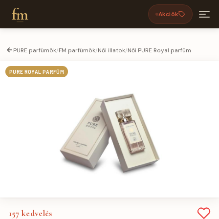
fm
Akciók
PURE parfümök
/
FM parfümök
/
Női illatok
/
Női PURE Royal parfüm
PURE ROYAL PARFÜM
157
kedvelés