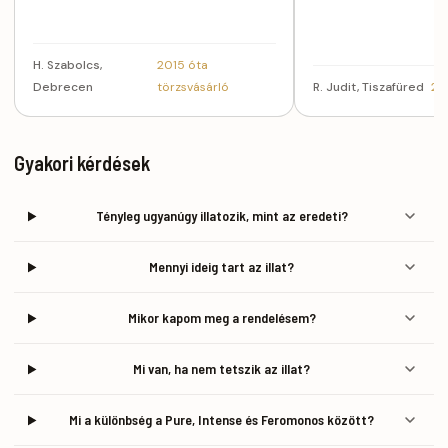
H. Szabolcs,
2015 óta
Debrecen
törzsvásárló
R. Judit, Tiszafüred
20
Gyakori kérdések
Tényleg ugyanúgy illatozik, mint az eredeti?
Mennyi ideig tart az illat?
Mikor kapom meg a rendelésem?
Mi van, ha nem tetszik az illat?
Mi a különbség a Pure, Intense és Feromonos között?