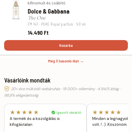
kifinomult és csábító.
Dolce & Gabbana
The One
FM 147 · PURE Royal parfüm · 50 ml
14.490 Ft
Kosárba
Még 3 hasonló illat →
Vásárlóink mondták
20+ éve működő webáruház · 19 000+ vélemény · 4.94/5 átlag ·
98,8% elégedettség
★★★★★
★★★★★
Igazolt vásárló
A termék és a kiszolgálás is
Minden a legnagyobb
kifogástalan
volt..!..:)..Köszönöm..!