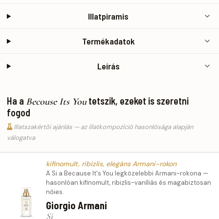
Illatpiramis
Termékadatok
Leírás
Ha a
tetszik, ezeket is szeretni
Becouse Its You
fogod
Illatszakértői ajánlás — az illatkompozíció hasonlósága alapján
válogatva
kifinomult, ribizlis, elegáns Armani-rokon
A Si a Because It's You legközelebbi Armani-rokona —
hasonlóan kifinomult, ribizlis-vaníliás és magabiztosan
nőies.
Giorgio Armani
Si