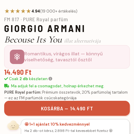
★★★★★
4.94
(19 000+ értékelés)
FM 817 · PURE Royal parfüm
GIORGIO ARMANI
Becouse Its You
illat alternatívája
Romantikus, virágos illat — könnyű
viselhetőség, tavasztól ősztől
14.490 Ft
Csak
2 db
készleten
Ma adjuk fel a csomagodat, holnap érkezhet meg.
PURE Royal parfüm:
Prémium összetevők, 20% parfümolaj tartalom
— ez az FM parfümök csúcskategóriája
KOSÁRBA — 14.490 FT
🤩 1+1 ajánlat 10% kedvezménnyel
Ha 2 db-ot kérsz, 2.898 Ft-tal kevesebbet fizetsz 🤩