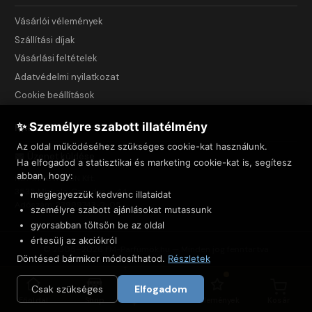
Vásárlói vélemények
Szállítási díjak
Vásárlási feltételek
Adatvédelmi nyilatkozat
Cookie beállítások
✨ Személyre szabott illatélmény
KAPCSOLAT
Az oldal működéséhez szükséges cookie-kat használunk.
Üzenet küldése
Ha elfogadod a statisztikai és marketing cookie-kat is, segítesz
abban, hogy:
NET INNOVATION Kft.
3535 Miskolc, Csendes u. 44.
megjegyezzük kedvenc illataidat
Adószám: 23999743-2-05
személyre szabott ajánlásokat mutassunk
gyorsabban töltsön be az oldal
értesülj az akciókról
© 2005–2026 FM-Parfümök.hu — Minden jog fenntartva
Döntésed bármikor módosíthatod.
Részletek
Csak szükséges
Elfogadom
Főoldal
Shop
Felfedezés
Vélemények
Kosár