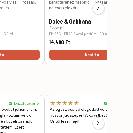
nyba viszi — rózsás,
karakteréhez hasonló — bazsarózsás, friss és
nőies.
nőiesen elegáns.
Dolce & Gabbana
Peony
 · 50 ml
FM 836 · PURE Royal parfüm · 50 ml
14.490 Ft
ba
Kosárba
★★★★★
Igazolt vásárló
Igazolt vásárl
mékeket jól ismerem,
Az egész család elégedett volt mindennel.
glalkoztam velük,
Köszönjük szépen! A következő rendelés is
és közeli családi,
Öntől lesz majd!
tettem. Ezért