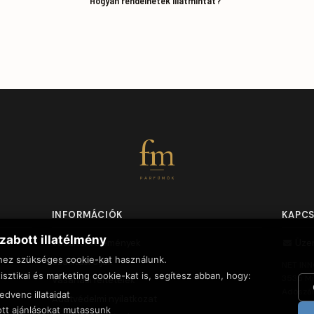
Hogyan rendelhetek illatmintát?
fm
PARFÜMÖK
INFORMÁCIÓK
KAPC
zabott illatélmény
Vásárlói vélemények
Üze
hez szükséges cookie-kat használunk.
Szállítási díjak
NET INN
isztikai és marketing cookie-kat is, segítesz abban, hogy:
3535 Mi
Vásárlási feltételek
Adószá
dvenc illataidat
Adatvédelmi nyilatkozat
tt ajánlásokat mutassunk