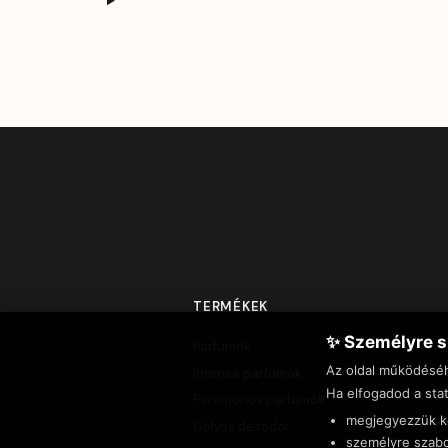
TERMÉKEK
✨ Személyre s
Parfümök
Az oldal működésé
Intense parfümök
Ha elfogadod a stat
Feromonos parfümök
megjegyezzük ke
Golyós dezodor
személyre szabo