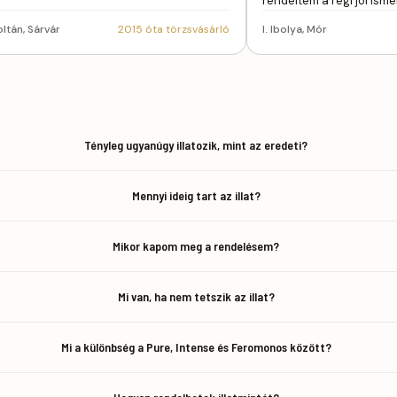
rendeltem a régi jól ismer
oltán, Sárvár
2015 óta törzsvásárló
I. Ibolya, Mór
Tényleg ugyanúgy illatozik, mint az eredeti?
Mennyi ideig tart az illat?
Mikor kapom meg a rendelésem?
Mi van, ha nem tetszik az illat?
Mi a különbség a Pure, Intense és Feromonos között?