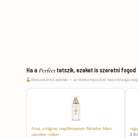
Ha a
tetszik, ezeket is szeretni fogod
Perfect
Illatszakértői ajánlás — az illatkompozíció hasonlósága ala
friss, virágos, napfényesen fiatalos Marc
ragy
Jacobs-rokon
A Br