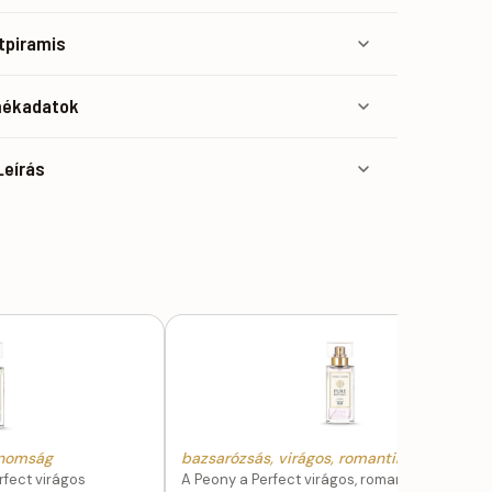
atpiramis
mékadatok
Leírás
finomság
bazsarózsás, virágos, romantikus eleganci
rfect virágos
A Peony a Perfect virágos, romantikus