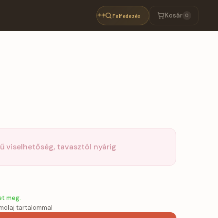
Kosár
Felfedezés
0
ű viselhetőség, tavasztól nyárig
et meg.
molaj tartalommal