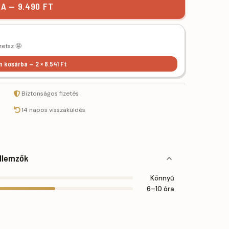
A — 9.490 FT
zetsz 🤩
n kosárba — 2 × 8.541 Ft
Biztonságos fizetés
14 napos visszaküldés
llemzők
Könnyű
6–10 óra