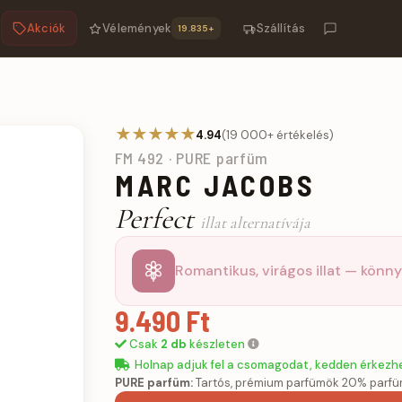
Akciók
Vélemények
Szállítás
19.835+
m
★★★★★
4.94
(19 000+ értékelés)
FM 492 · PURE parfüm
MARC JACOBS
Perfect
illat alternatívája
Romantikus, virágos illat — könny
9.490 Ft
Csak
2 db
készleten
Holnap adjuk fel a csomagodat, kedden érkezh
PURE parfüm:
Tartós, prémium parfümök 20% parfü