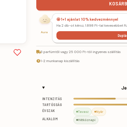
KOSÁRB
🤩 1+1 ajánlat 10% kedvezménnyel
Ha 2 db-ot kérsz, 1.898 Ft-tal kevesebbet fi
Aura
Duplá
3 parfümtől vagy 25 000 Ft-tól ingyenes szállítás
1-2 munkanap kiszállítás
Je
INTENZITÁS
TARTÓSSÁG
ÉVSZAK
Tavasz
Nyár
ALKALOM
Hétköznapi