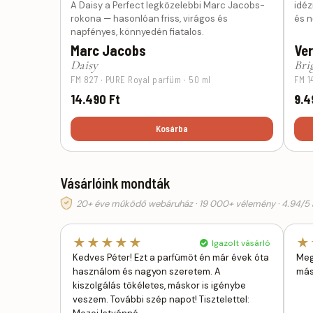
A Daisy a Perfect legközelebbi Marc Jacobs-
idéz
rokona — hasonlóan friss, virágos és
és n
napfényes, könnyedén fiatalos.
Marc Jacobs
Ve
Daisy
Bri
FM 827 · PURE Royal parfüm · 50 ml
FM 1
14.490 Ft
9.4
Kosárba
Vásárlóink mondták
20+ éve működő webáruház · 19 000+ vélemény · 4.94/5 á
★★★★★
★
Igazolt vásárló
Kedves Péter! Ezt a parfümöt én már évek óta
Meg
használom és nagyon szeretem. A
más
kiszolgálás tökéletes, máskor is igénybe
veszem. További szép napot! Tisztelettel: