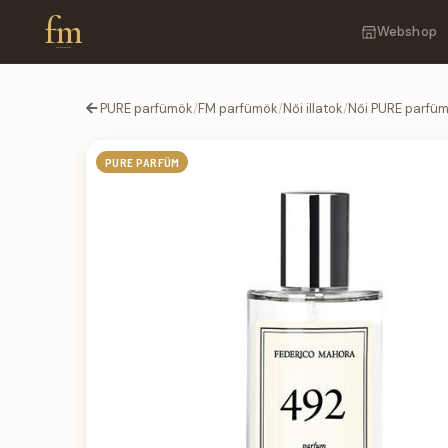
fm
Webshop
PURE parfümök
/
FM parfümök
/
Női illatok
/
Női PURE parfü
PURE PARFÜM