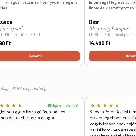
i — virágos-pézsmás, könnyedén elegáns
finomságát légiesebb irá
őies.
finom és visszafogottan 
rsace
Dior
ght Crystal
Blooming Bouquet
41 · PURE parfüm · 50 ml
FM 810 · PURE Royal parfüm
90 Ft
14.490 Ft
Kosárba
Kosár
tlag · 98,8% elégedettség
★★★★
★★★★★
Igazolt vásárló
lepően gyors kiszolgálás, rendelés
Kedves Péter! Az FM ter
napján atvehettem a csagot
hiszen régebben én is fo
vagyis inkább csak saját 
baráti körökben értékesí