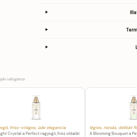
Ill
Ter
pján válogatva
ogó, friss-virágos, üde elegancia
légies, rózsás, delikát 
ight Crystal a Perfect ragyogó, friss oldalát
A Blooming Bouquet a Pe