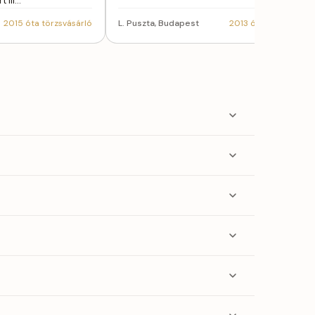
t ill…
2015 óta törzsvásárló
L. Puszta, Budapest
2013 óta törzsvásárl