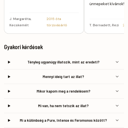
ünnepeket kívánok!
J. Margaréta,
2015 óta
Kecskemét
törzsvásárló
T. Bernadett, Rezi
201
Gyakori kérdések
Tényleg ugyanúgy illatozik, mint az eredeti?
Mennyi ideig tart az illat?
Mikor kapom meg a rendelésem?
Mi van, ha nem tetszik az illat?
Mi a különbség a Pure, Intense és Feromonos között?