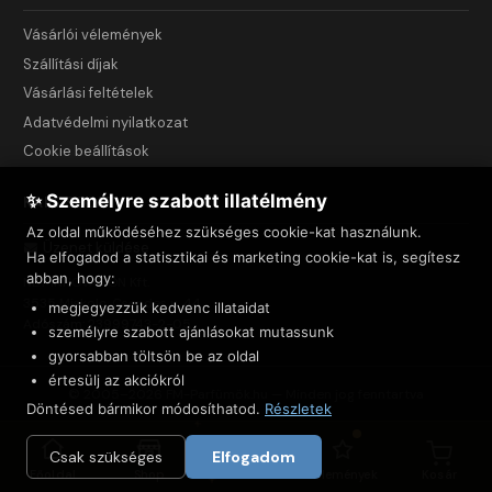
Vásárlói vélemények
Szállítási díjak
Vásárlási feltételek
Adatvédelmi nyilatkozat
Cookie beállítások
✨ Személyre szabott illatélmény
KAPCSOLAT
Az oldal működéséhez szükséges cookie-kat használunk.
Üzenet küldése
Ha elfogadod a statisztikai és marketing cookie-kat is, segítesz
abban, hogy:
NET INNOVATION Kft.
3535 Miskolc, Csendes u. 44.
megjegyezzük kedvenc illataidat
Adószám: 23999743-2-05
személyre szabott ajánlásokat mutassunk
gyorsabban töltsön be az oldal
értesülj az akciókról
© 2005–2026 FM-Parfümök.hu — Minden jog fenntartva
Döntésed bármikor módosíthatod.
Részletek
Csak szükséges
Elfogadom
Főoldal
Shop
Felfedezés
Vélemények
Kosár