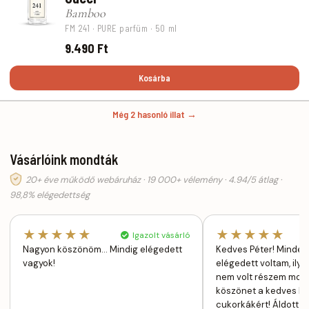
Bamboo
FM 241 · PURE parfüm · 50 ml
9.490 Ft
Kosárba
Még 2 hasonló illat →
Vásárlóink mondták
20+ éve működő webáruház · 19 000+ vélemény · 4.94/5 átlag ·
98,8% elégedettség
★★★★★
★★★★★
Igazolt vásárló
Nagyon köszönöm... Mindig elégedett
Kedves Péter! Minden
vagyok!
elégedett voltam, ily
nem volt részem mos
köszönet a kedves ki
cukorkákért! Áldott 