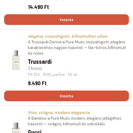
14.490 Ft
Kosárba
elegáns, visszafogott, kifinomultan nőies
A Trussardi Donna a Pure Musc visszafogott, elegáns
karakteréhez nagyon hasonló — fás-bőrös, kifinomult
és nőies.
Trussardi
Donna
FM 355 · PURE parfüm · 50 ml
9.490 Ft
Kosárba
friss, virágos, modern elegancia
A Bamboo a Pure Musc modern, elegáns jellegéhez
hasonló — virágos, kifinomult és sokoldalú.
Gucci