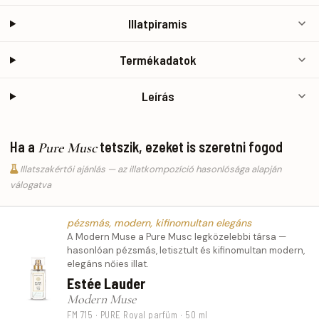
Illatpiramis
Termékadatok
Leírás
Ha a
tetszik, ezeket is szeretni fogod
Pure Musc
Illatszakértői ajánlás — az illatkompozíció hasonlósága alapján
válogatva
pézsmás, modern, kifinomultan elegáns
A Modern Muse a Pure Musc legközelebbi társa —
hasonlóan pézsmás, letisztult és kifinomultan modern,
elegáns nőies illat.
Estée Lauder
Modern Muse
FM 715 · PURE Royal parfüm · 50 ml