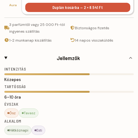
Aura
Duplán kosárba — 2 × 8.541 Ft
3 parfümtől vagy 25 000 Ft-tól
Biztonságos fizetés
ingyenes szállítás
1-2 munkanap kiszállítás
14 napos visszaküldés
Jellemzők
INTENZITÁS
Közepes
TARTÓSSÁG
6–10 óra
ÉVSZAK
Ősz
Tavasz
ALKALOM
Hétköznapi
Esti