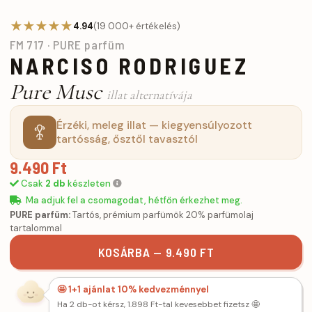
★★★★★
4.94
(19 000+ értékelés)
FM 717 · PURE parfüm
NARCISO RODRIGUEZ
Pure Musc
illat alternatívája
Érzéki, meleg illat — kiegyensúlyozott
tartósság, ősztől tavasztól
9.490 Ft
Csak
2 db
készleten
Ma adjuk fel a csomagodat, hétfőn érkezhet meg.
PURE parfüm:
Tartós, prémium parfümök 20% parfümolaj
tartalommal
KOSÁRBA — 9.490 FT
🤩 1+1 ajánlat 10% kedvezménnyel
Ha 2 db-ot kérsz, 1.898 Ft-tal kevesebbet fizetsz 🤩