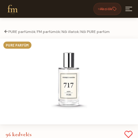
fm
Akciók
PURE parfümök
/
FM parfümök
/
Női illatok
/
Női PURE parfüm
PURE PARFÜM
96
kedvelés