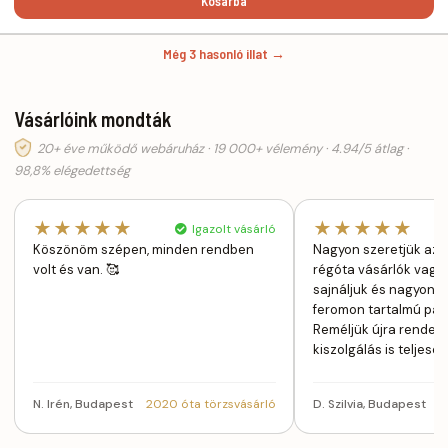
Kosárba
Még 3 hasonló illat →
Vásárlóink mondták
20+ éve működő webáruház · 19 000+ vélemény · 4.94/5 átlag ·
98,8% elégedettség
★★★★★
★★★★★
Igazolt vásárló
Köszönöm szépen, minden rendben
Nagyon szeretjük az 
volt és van. 🥰
régóta vásárlók vagyu
sajnáljuk és nagyon h
feromon tartalmú par
Reméljük újra rendelh
kiszolgálás is teljes
N. Irén, Budapest
2020 óta törzsvásárló
D. Szilvia, Budapest