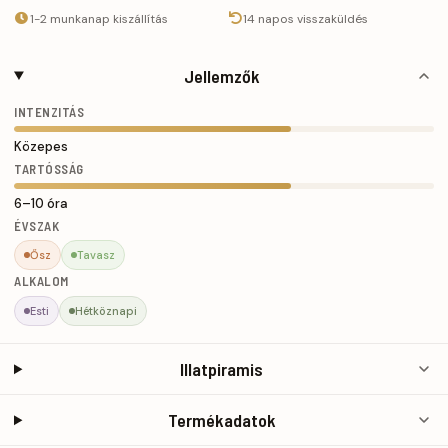
1-2 munkanap kiszállítás
14 napos visszaküldés
Jellemzők
INTENZITÁS
Közepes
TARTÓSSÁG
6–10 óra
ÉVSZAK
Ősz
Tavasz
ALKALOM
Esti
Hétköznapi
Illatpiramis
Termékadatok