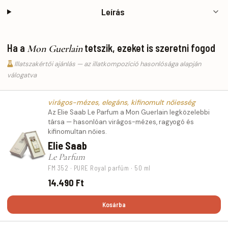
Leírás
Ha a
tetszik, ezeket is szeretni fogod
Mon Guerlain
Illatszakértői ajánlás — az illatkompozíció hasonlósága alapján
válogatva
virágos-mézes, elegáns, kifinomult nőiesség
Az Elie Saab Le Parfum a Mon Guerlain legközelebbi
társa — hasonlóan virágos-mézes, ragyogó és
kifinomultan nőies.
Elie Saab
Le Parfum
FM 352 · PURE Royal parfüm · 50 ml
14.490 Ft
Kosárba