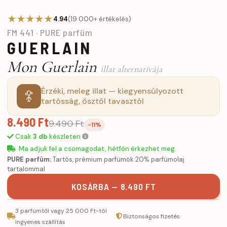
★★★★★
4.94
(19 000+ értékelés)
FM 441 · PURE parfüm
GUERLAIN
Mon Guerlain
illat alternatívája
Érzéki, meleg illat — kiegyensúlyozott
tartósság, ősztől tavasztól
8.490 Ft
9.490 Ft
-11%
Csak
3 db
készleten
Ma adjuk fel a csomagodat, hétfőn érkezhet meg.
PURE parfüm:
Tartós, prémium parfümök 20% parfümolaj
tartalommal
KOSÁRBA — 8.490 FT
3 parfümtől vagy 25 000 Ft-tól
Biztonságos fizetés
ingyenes szállítás