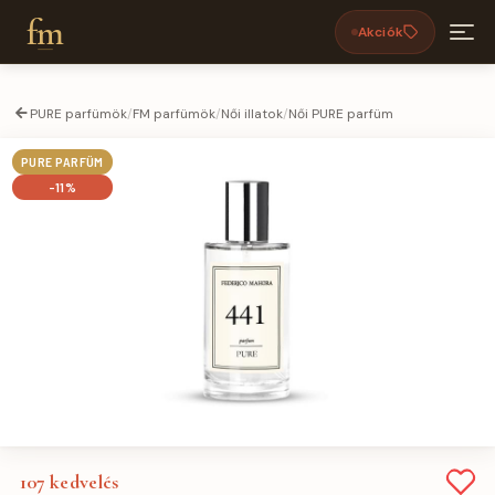
fm
Akciók
PURE parfümök
/
FM parfümök
/
Női illatok
/
Női PURE parfüm
PURE PARFÜM
-11%
107
kedvelés