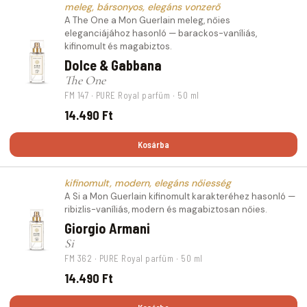
meleg, bársonyos, elegáns vonzerő
A The One a Mon Guerlain meleg, nőies
eleganciájához hasonló — barackos-vaníliás,
kifinomult és magabiztos.
Dolce & Gabbana
The One
FM 147 · PURE Royal parfüm · 50 ml
14.490 Ft
Kosárba
kifinomult, modern, elegáns nőiesség
A Si a Mon Guerlain kifinomult karakteréhez hasonló —
ribizlis-vaníliás, modern és magabiztosan nőies.
Giorgio Armani
Si
FM 362 · PURE Royal parfüm · 50 ml
14.490 Ft