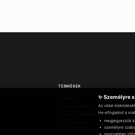
TERMÉKEK
✨ Személyre s
Parfümök
Az oldal működésé
Intense parfümök
Ha elfogadod a stat
Feromonos parfümök
megjegyezzük ke
Golyós dezodor
személyre szabo
gyorsabban tölt