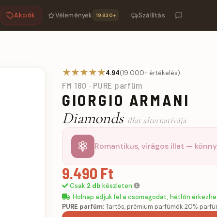
Akciók
Vélemények
Szállítás
19.830+
m
★★★★★
4.94
(19 000+ értékelés)
FM 180 · PURE parfüm
GIORGIO ARMANI
Diamonds
illat alternatívája
Romantikus, virágos illat — könny
9.490 Ft
Csak
2 db
készleten
Holnap adjuk fel a csomagodat, hétfőn érkezhe
PURE parfüm:
Tartós, prémium parfümök 20% parfü