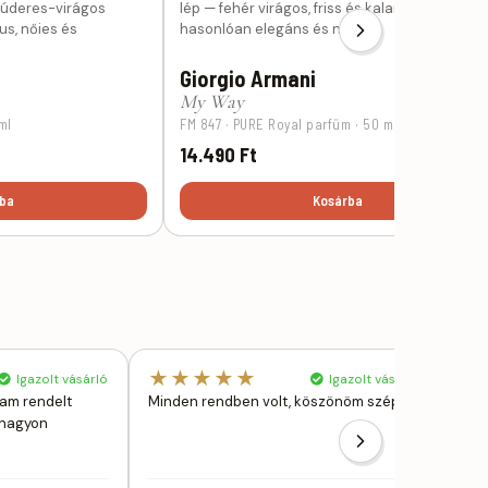
 púderes-virágos
lép — fehér virágos, friss és kalandos, de
us, nőies és
hasonlóan elegáns és nőies.
Giorgio Armani
My Way
ml
FM 847 · PURE Royal parfüm · 50 ml
14.490 Ft
ba
Kosárba
★★★★★
★
Igazolt vásárló
Igazolt vásárló
lam rendelt
Minden rendben volt, köszönöm szépen.
Egy
k,nagyon
kér
gyo