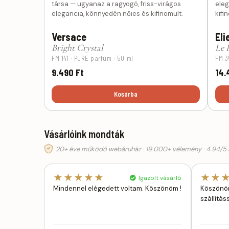
társa — ugyanaz a ragyogó, friss-virágos
eleg
elegancia, könnyedén nőies és kifinomult.
kifi
Versace
Eli
Bright Crystal
Le 
FM 141 · PURE parfüm · 50 ml
FM 3
9.490 Ft
14.
Kosárba
Vásárlóink mondták
20+ éve működő webáruház · 19 000+ vélemény · 4.94/5 á
★★★★★
★★
Igazolt vásárló
Mindennel elégedett voltam. Köszönöm !
Köszönöm
szállítás