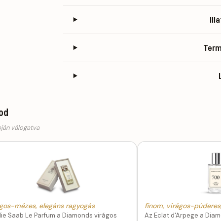
Ill
Ter
god
pján válogatva
ágos-mézes, elegáns ragyogás
finom, virágos-púderes,
lie Saab Le Parfum a Diamonds virágos
Az Eclat d'Arpege a Dia