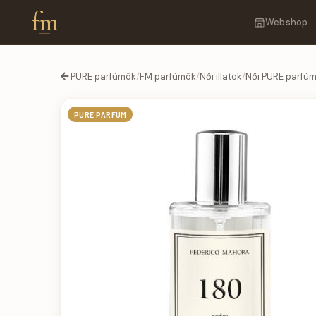
fm
Webshop
PURE parfümök
/
FM parfümök
/
Női illatok
/
Női PURE parfü
PURE PARFÜM