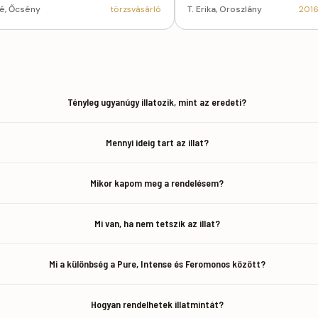
né, Őcsény
törzsvásárló
T. Erika, Oroszlány
2016
Tényleg ugyanúgy illatozik, mint az eredeti?
Mennyi ideig tart az illat?
Mikor kapom meg a rendelésem?
Mi van, ha nem tetszik az illat?
Mi a különbség a Pure, Intense és Feromonos között?
Hogyan rendelhetek illatmintát?