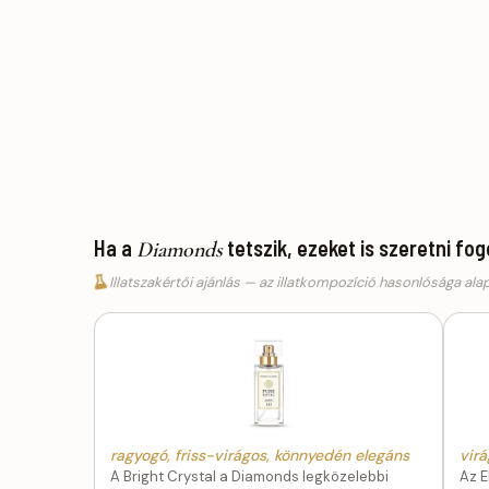
Ha a
tetszik, ezeket is szeretni fo
Diamonds
Illatszakértői ajánlás — az illatkompozíció hasonlósága ala
ragyogó, friss-virágos, könnyedén elegáns
vir
A Bright Crystal a Diamonds legközelebbi
Az E