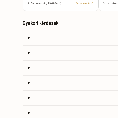
S. Ferencné , Pétfürdő
törzsvásárló
V. István
Gyakori kérdések