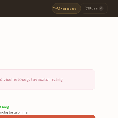
Kosár
Felfedezés
0
ű viselhetőség, tavasztól nyárig
t meg.
molaj tartalommal