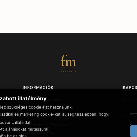
fm
PARFÜMÖK
INFORMÁCIÓK
KAPC
zabott illatélmény
Vásárlói vélemények
Üze
hez szükséges cookie-kat használunk.
Szállítási díjak
NET INN
isztikai és marketing cookie-kat is, segítesz abban, hogy:
3535 Mi
Vásárlási feltételek
Adószá
dvenc illataidat
Adatvédelmi nyilatkozat
tt ajánlásokat mutassunk
Cookie beállítások
sön be az oldal