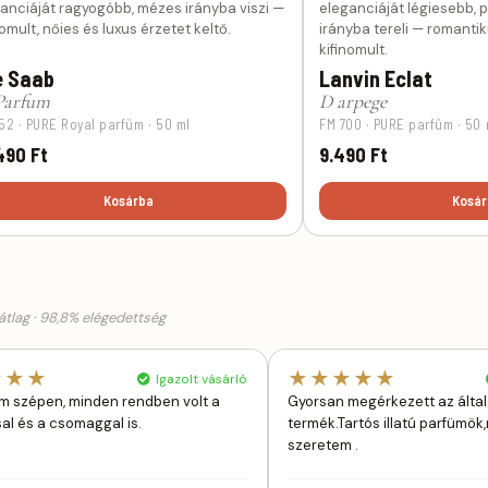
anciáját ragyogóbb, mézes irányba viszi —
eleganciáját légiesebb,
nomult, nőies és luxus érzetet keltő.
irányba tereli — romantik
kifinomult.
e Saab
Lanvin Eclat
Parfum
D arpege
52 · PURE Royal parfüm · 50 ml
FM 700 · PURE parfüm · 50 
490 Ft
9.490 Ft
Kosárba
Kosár
tlag · 98,8% elégedettség
★★★
★★★★★
Igazolt vásárló
 szépen, minden rendben volt a
Gyorsan megérkezett az álta
sal és a csomaggal is.
termék.Tartós illatú parfümö
szeretem .