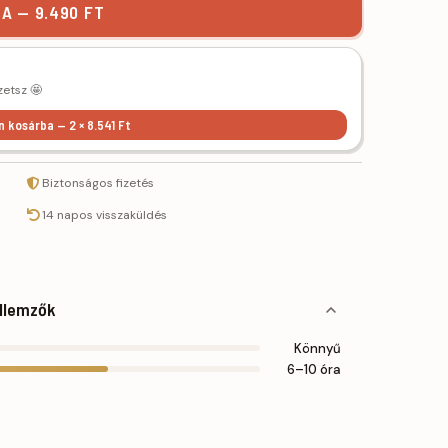
A — 9.490 FT
zetsz 🤩
n kosárba — 2 × 8.541 Ft
Biztonságos fizetés
14 napos visszaküldés
llemzők
Könnyű
6–10 óra