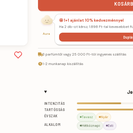
KOSÁRB
🤩 1+1 ajánlat 10% kedvezménnyel
Ha 2 db-ot kérsz, 1.898 Ft-tal kevesebbet fi
Aura
Duplá
3 parfümtől vagy 25 000 Ft-tól ingyenes szállítás
1-2 munkanap kiszállítás
Je
INTENZITÁS
TARTÓSSÁG
ÉVSZAK
Tavasz
Nyár
ALKALOM
Hétköznapi
Esti