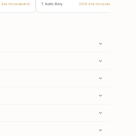
 óta törzsvásárló
T. Adél, Bóly
2014 óta törzsvásárló
S. É