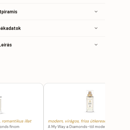
atpiramis
mékadatok
Leírás
 romantikus illat
modern, virágos, friss útkeresés
monds finom
A My Way a Diamonds-tól modernebb irányb