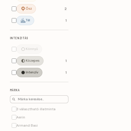
Ősz
2
Tél
1
INTENZITÁS
Könnyű
Közepes
1
Intenzív
1
MÁRKA
3 választható illatminta
Aerin
Armand Basi