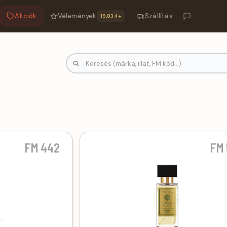
Akciók
Vélemények
Szállítás
19.834+
ümök | FM-Parfümök.hu
FM 442
FM 