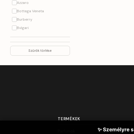
Azzaro
Bottega Veneta
Burberry
Bvlgari
Byredo
Cacharel
Szűrők törlése
Calvin Klein
Carolina Herrera
Cerruti
Chanel
Chloe
Christina Aquilera
Creed
Davidoff
TERMÉKEK
Diesel
Dior
✨ Személyre s
Parfümök