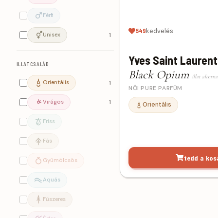
Férfi
549
kedvelés
Unisex
1
Yves Saint Laurent
ILLATCSALÁD
Black Opium
illat alterna
Orientális
1
NŐI PURE PARFÜM
Virágos
1
Orientális
Friss
Fás
tedd a kos
Gyümölcsös
Aquás
Fűszeres