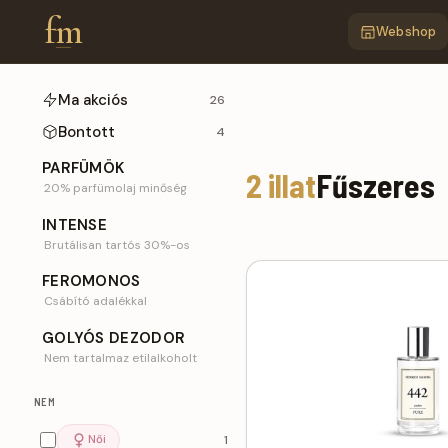
fm
Webshop
Ma akciós
26
Fűszeres FM parf
Bontott
4
PARFÜMÖK
2 illat
Fűszeres
20% parfümolaj minőség
INTENSE
Brutálisan tartós 30%-os
FEROMONOS
Csábító adalékkal
GOLYÓS DEZODOR
Nem tartalmaz etilalkoholt
NEM
Női
1