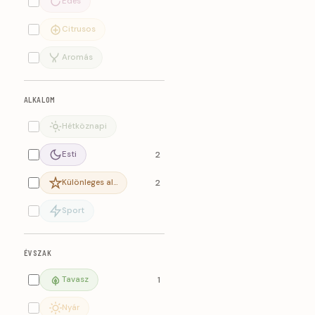
Édes
Citrusos
Aromás
ALKALOM
Hétköznapi
Esti
2
Különleges al…
2
Sport
ÉVSZAK
Tavasz
1
Nyár