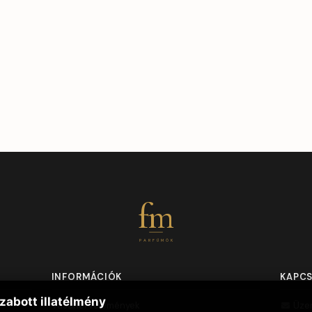
fm
PARFÜMÖK
INFORMÁCIÓK
KAPC
zabott illatélmény
Vásárlói vélemények
Üze