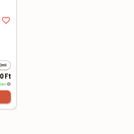
0ml
0 Ft
eten