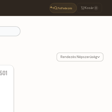
Kosár
Felfedezés
0
Rendezés:
Népszerűség
501