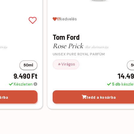
17
kedvelés
Tom Ford
Rose Prick
tívája
illat alternatívája
UNISEX PURE ROYAL PARFÜM
Virágos
50ml
5
9.490 Ft
14.49
Készleten
5 db
készl
árba
tedd a kosárba