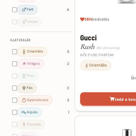
Férfi
4
3814
kedvelés
Unisex
Gucci
ILLATCSALÁD
Rush
illat alternatívája
Orientális
3
NŐI PURE PARFÜM
Virágos
2
Orientális
Friss
9.
Fás
2
tedd a kos
Gyümölcsös
3
Aquás
1
Fűszeres