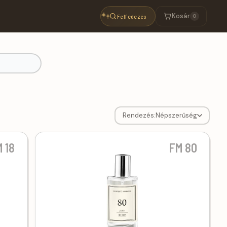
Kosár
Felfedezés
0
Parfümök.hu
Rendezés:
Népszerűség
 18
FM 80