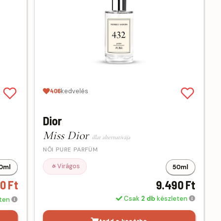
406
kedvelés
Dior
Miss Dior
illat alternatívája
NŐI PURE PARFÜM
Virágos
0ml
50ml
0 Ft
9.490 Ft
Csak
2 db
készleten
eten
tedd a kosárba