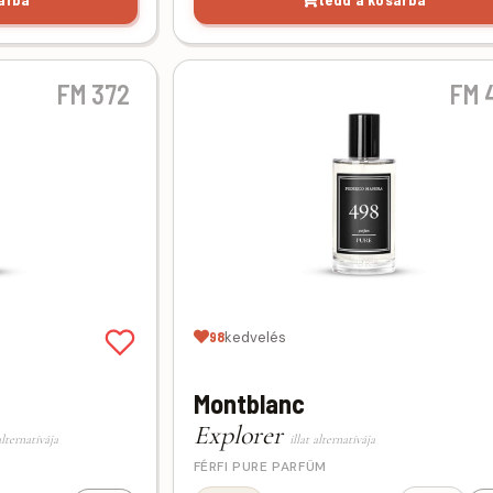
FM 372
FM 
98
kedvelés
Montblanc
Explorer
alternatívája
illat alternatívája
FÉRFI PURE PARFÜM