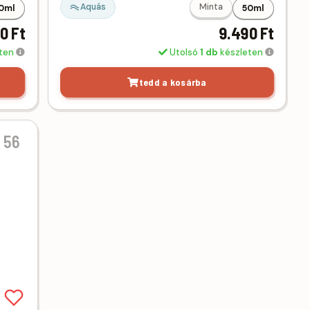
Aquás
Minta
0ml
50ml
0 Ft
9.490 Ft
eten
Utolsó
1 db
készleten
tedd a kosárba
 56