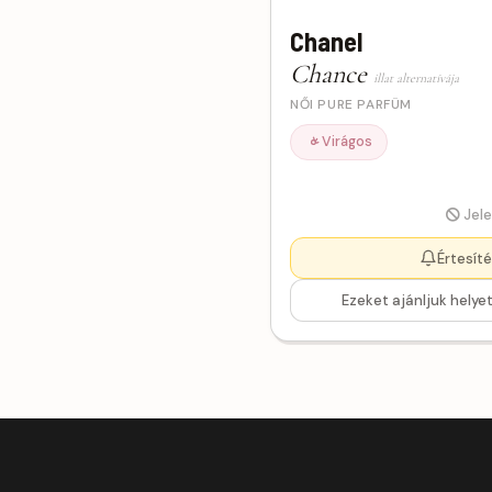
DKNY
Chanel
Dolce & Gabbana
Chance
Elie Saab
illat alternatívája
Elizabeth Arden
NŐI PURE PARFÜM
Escada
Virágos
Estée Lauder
Ex Nihilo
Jele
Giorgio Armani
Givenchy
Értesít
Gucci
1
Ezeket ajánljuk helyett
Guerlain
Guess
Hermes
Hugo Boss
Jean Paul Gaultier
1
Jimmy Choo
1