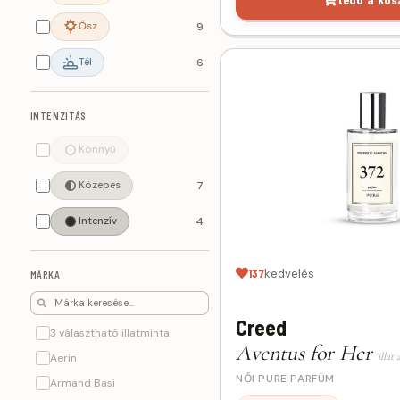
Ősz
9
Tél
6
INTENZITÁS
Könnyű
Közepes
7
Intenzív
4
137
kedvelés
MÁRKA
Creed
3 választható illatminta
Aventus for Her
illat 
Aerin
NŐI PURE PARFÜM
Armand Basi