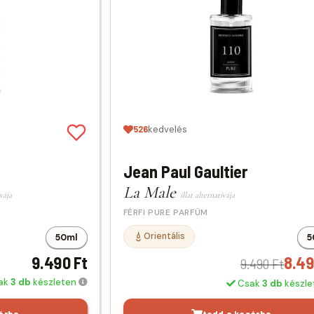
526
kedvelés
Jean Paul Gaultier
La Male
ívája
illat alternatívája
FÉRFI PURE PARFÜM
Orientális
50ml
5
9.490 Ft
8.49
9.490 Ft
ak
3 db
készleten
Csak
3 db
készl
árba
tedd a kosárba