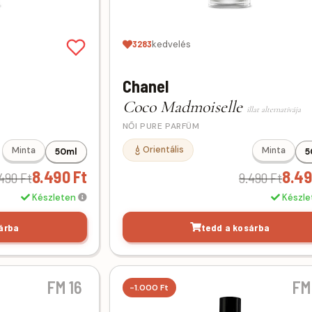
3283
kedvelés
Chanel
Coco Madmoiselle
illat alternatívája
NŐI PURE PARFÜM
Orientális
Minta
Minta
50ml
5
8.490 Ft
8.49
490 Ft
9.490 Ft
Készleten
Készl
árba
tedd a kosárba
FM 16
FM
-1.000 Ft