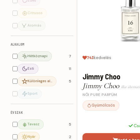
Édes
Citrusos
Aromás
ALKALOM
Hétköznapi
7
743
kedvelés
Esti
11
Jimmy Choo
Különleges al…
5
Jimmy Choo
illat alternat
Sport
NŐI PURE PARFÜM
Gyümölcsös
ÉVSZAK
Tavasz
5
Cs
Nyár
2
tedd a kos