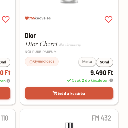
755
kedvelés
Dior
Dior Cherri
illat alternatívája
NŐI PURE PARFÜM
Gyümölcsös
Minta
0ml
50ml
0 Ft
9.490 Ft
Csak
2 db
készleten
eten
tedd a kosárba
 110
FM 432