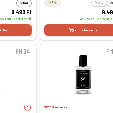
Fás
Minta
50ml
5
9.490 Ft
9.49
lsó
1 db
készleten
Utolsó
1 db
készl
árba
tedd a kosárba
FM 34
FM
730
kedvelés