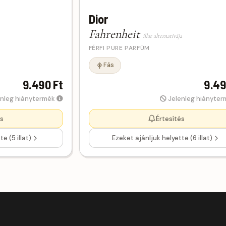
Dior
Fahrenheit
illat alternatívája
FÉRFI PURE PARFÜM
Fás
9.490 Ft
9.49
nleg hiánytermék
Jelenleg hiányte
és
Értesítés
e (5 illat)
Ezeket ajánljuk helyette (6 illat)