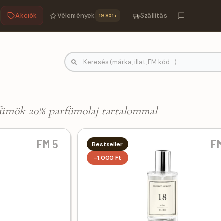
Akciók
Vélemények
Szállítás
19.831+
E parfüm, Ciprusos FM parfümök | FM-
fümök 20% parfümolaj tartalommal
FM 5
FM
Bestseller
-1.000 Ft