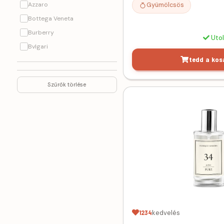
Azzaro
Gyümölcsös
Bottega Veneta
Burberry
Uto
Bvlgari
tedd a kos
Byredo
Cacharel
Szűrők törlése
Calvin Klein
Carolina Herrera
Cerruti
Chanel
2
Chloe
Christina Aquilera
Creed
1
Davidoff
1
Diesel
1234
kedvelés
Dior
3