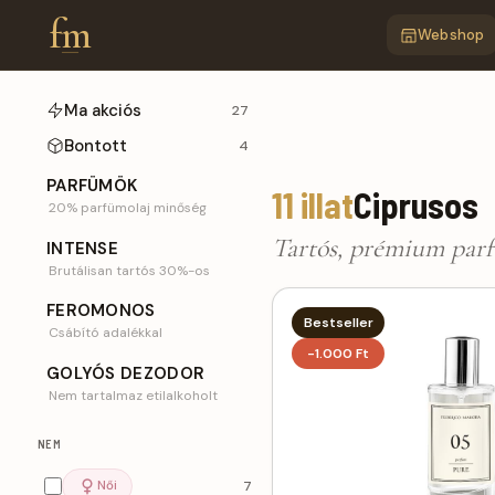
fm
Webshop
Ma akciós
27
FM parfümök, PUR
Bontott
4
PARFÜMÖK
11 illat
Ciprusos
20% parfümolaj minőség
Tartós, prémium par
INTENSE
Brutálisan tartós 30%-os
FEROMONOS
Bestseller
Csábító adalékkal
-1.000 Ft
GOLYÓS DEZODOR
Nem tartalmaz etilalkoholt
NEM
Női
7