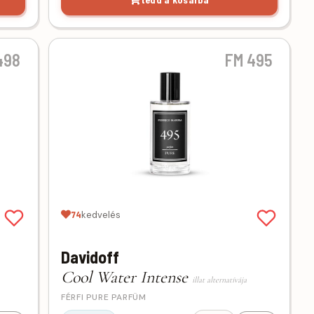
498
FM 495
74
kedvelés
Davidoff
Cool Water Intense
illat alternatívája
FÉRFI PURE PARFÜM