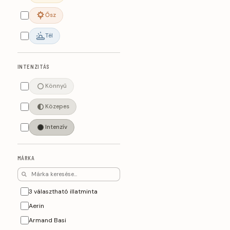
Ősz
Tél
INTENZITÁS
Könnyű
Közepes
Intenzív
MÁRKA
3 választható illatminta
Aerin
Armand Basi