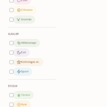
Édes
Citrusos
Aromás
ALKALOM
Hétköznapi
Esti
Különleges al…
Sport
ÉVSZAK
Tavasz
Nyár