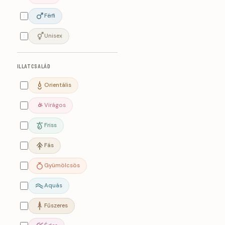
Férfi
Unisex
ILLATCSALÁD
Orientális
Virágos
Friss
Fás
Gyümölcsös
Aquás
Fűszeres