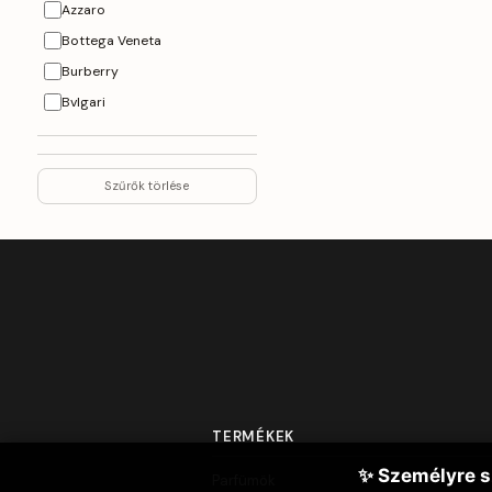
Azzaro
Bottega Veneta
Burberry
Bvlgari
Byredo
Cacharel
Szűrők törlése
Calvin Klein
Carolina Herrera
Cerruti
Chanel
Chloe
Christina Aquilera
Creed
Davidoff
TERMÉKEK
Diesel
Dior
✨ Személyre s
Parfümök