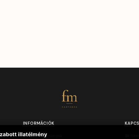
fm
PARFÜMÖK
INFORMÁCIÓK
KAPC
zabott illatélmény
Vásárlói vélemények
Üze