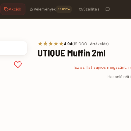
Akciók
Vélemények
Szállítás
19.832+
★★★★★
4.94
(19 000+ értékelés)
UTIQUE Muffin 2ml
Ez az illat sajnos megszűnt,
Hasonló női i