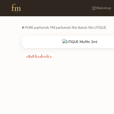
fm
Webshop
PURE parfümök
/
FM parfümök
/
Női illatok
/
Női UTIQUE
1828
kedvelés