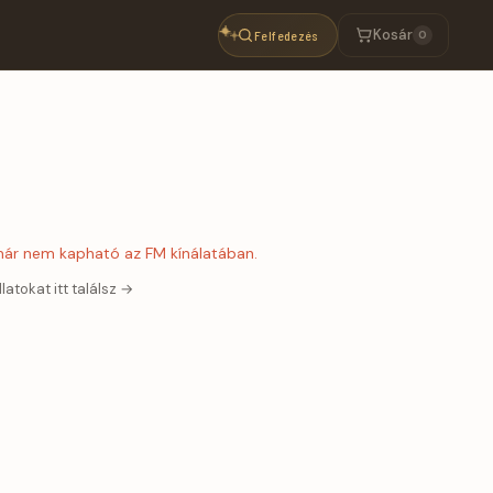
Kosár
Felfedezés
0
 már nem kapható az FM kínálatában.
llatokat itt találsz →