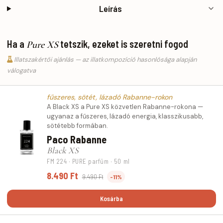
Leírás
Ha a
tetszik, ezeket is szeretni fogod
Pure XS
Illatszakértői ajánlás — az illatkompozíció hasonlósága alapján
válogatva
fűszeres, sötét, lázadó Rabanne-rokon
A Black XS a Pure XS közvetlen Rabanne-rokona —
ugyanaz a fűszeres, lázadó energia, klasszikusabb,
sötétebb formában.
Paco Rabanne
Black XS
FM 224 · PURE parfüm · 50 ml
8.490 Ft
9.490 Ft
-11%
Kosárba