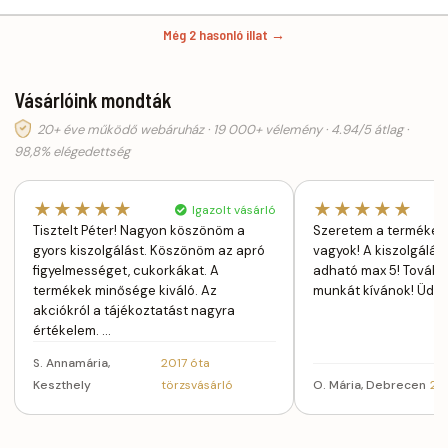
Még 2 hasonló illat →
Vásárlóink mondták
20+ éve működő webáruház · 19 000+ vélemény · 4.94/5 átlag ·
98,8% elégedettség
★★★★★
★★★★★
Igazolt vásárló
Tisztelt Péter! Nagyon köszönöm a
Szeretem a terméket,
gyors kiszolgálást. Köszönöm az apró
vagyok! A kiszolgálás
figyelmességet, cukorkákat. A
adható max 5! Továb
termékek minősége kiváló. Az
munkát kívánok! Üdv,
akciókról a tájékoztatást nagyra
értékelem. …
S. Annamária,
2017 óta
Keszthely
törzsvásárló
O. Mária, Debrecen
201