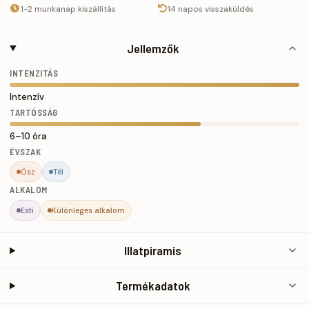
1-2 munkanap kiszállítás
14 napos visszaküldés
Jellemzők
INTENZITÁS
Intenzív
TARTÓSSÁG
6–10 óra
ÉVSZAK
Ősz
Tél
ALKALOM
Esti
Különleges alkalom
Illatpiramis
Termékadatok