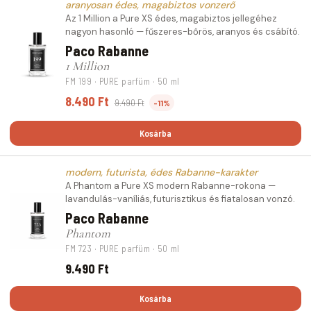
aranyosan édes, magabiztos vonzerő
Az 1 Million a Pure XS édes, magabiztos jellegéhez
nagyon hasonló — fűszeres-bőrös, aranyos és csábító.
Paco Rabanne
1 Million
FM 199 · PURE parfüm · 50 ml
8.490 Ft
9.490 Ft
-11%
Kosárba
modern, futurista, édes Rabanne-karakter
A Phantom a Pure XS modern Rabanne-rokona —
lavandulás-vaníliás, futurisztikus és fiatalosan vonzó.
Paco Rabanne
Phantom
FM 723 · PURE parfüm · 50 ml
9.490 Ft
Kosárba