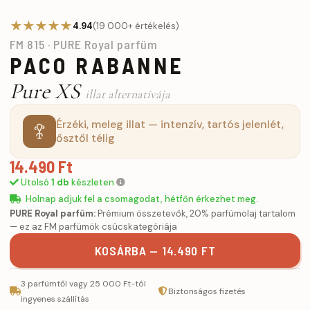
★★★★★
4.94
(19 000+ értékelés)
FM 815 · PURE Royal parfüm
PACO RABANNE
Pure XS
illat alternatívája
Érzéki, meleg illat — intenzív, tartós jelenlét,
ősztől télig
14.490 Ft
Utolsó
1 db
készleten
Holnap adjuk fel a csomagodat, hétfőn érkezhet meg.
PURE Royal parfüm:
Prémium összetevők, 20% parfümolaj tartalom
— ez az FM parfümök csúcskategóriája
KOSÁRBA — 14.490 FT
3 parfümtől vagy 25 000 Ft-tól
Biztonságos fizetés
ingyenes szállítás